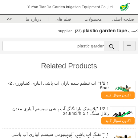
YuYao TianJia Garden Irrigation Equipment Co.,Ltd.
صفحه اصلی
محصولات
فیلم های
درباره ما
>>
plastic garden tape
کیفیت
supplier.
(22)
Related Products
1 1/2" آب تنظیم شده باران آب پاشی آبیاری کشاورزی 2-
5bar
اکنون سؤال کنید
1 1/2 "پلاستیک بارانگنگ آب پاشی سیستم آبیاری معدن
زغال سنگ 5.1-24.8m3/h
اکنون سؤال کنید
1 "" تفنگ آب پاشی آلومینیومی سیستم آبیاری آب پاشی