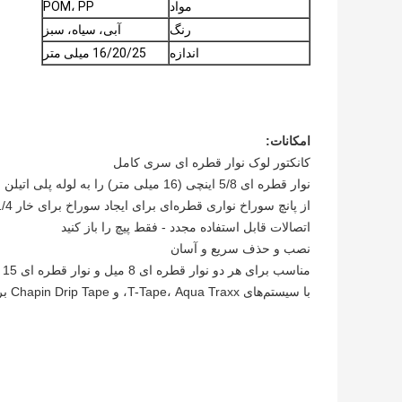
مواد
POM، PP
رنگ
آبی، سیاه، سبز
اندازه
16/20/25 میلی متر
امکانات:
کانکتور لوک نوار قطره ای سری کامل
نوار قطره ای 5/8 اینچی (16 میلی متر) را به لوله پلی اتیلن قطره ای جامد 1/2 یا 3/4 اینچی متصل می کند.
از پانچ سوراخ نواری قطره‌ای برای ایجاد سوراخ برای خار 1/4 اینچی استفاده کنید
اتصالات قابل استفاده مجدد - فقط پیچ را باز کنید
نصب و حذف سریع و آسان
مناسب برای هر دو نوار قطره ای 8 میل و نوار قطره ای 15 میل.
با سیستم‌های T-Tape، Aqua Traxx، و Chapin Drip Tape برای آبیاری محصولات ردیفی و باغ‌های سبزیجات کار می‌کند.