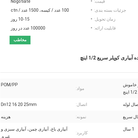
قیمت:
Nogotiate
جزئیات بسته بندی:
100 عدد / کیسه، 1500 عدد / ctn
زمان تحویل:
10-15 روز
قابلیت ارائه:
100000 عدد در روز
مخاطب
ی کوپلر سریع 1/2 اینچ
ر خاموش
POM/PP
مواد:
1/2 اینچ
صال لوله
اتصال:
Dn12 16 20 25mm
ال سریع
نمونه:
هزینه
1 سال
آبیاری باغ، آبیاری چمن، آبیاری سبزی و
کاربرد:
غیره.