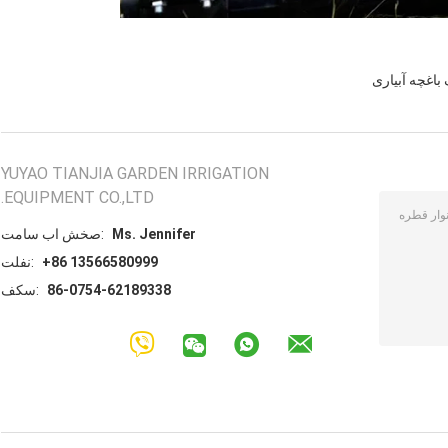
باغچه آبیاری
YUYAO TIANJIA GARDEN IRRIGATION
EQUIPMENT CO.,LTD.
Ms. Jennifer
تماس با شخص:
+86 13566580999
تلفن:
86-0754-62189338
فکس: