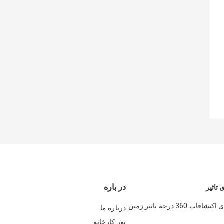
در باره
 تاثیر
3/4 اینچ آبیاری اکتشافات 360 درجه تاثیر زمین
درباره ما
تور کارخانه