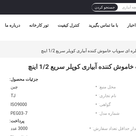
جستجو کردن
اخبار
با ما تماس بگیرید
کنترل کیفیت
تور کارخانه
درباره ما
 ای سوپاپ خاموش کننده آبیاری کوپلر سریع 1/2 اینچ
ش کننده آبیاری کوپلر سریع 1/2 اینچ
جزئیات محصول:
محل منبع:
چین
نام تجاری:
TJ
گواهی:
ISO9000
شماره مدل:
PEG03-7
پرداخت:
ار حداقل تعداد سفارش:
3000 عدد