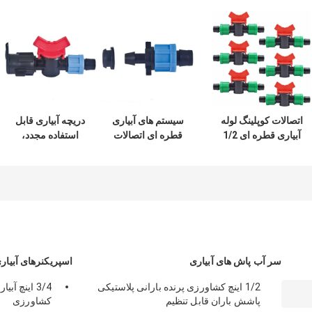
اتصالات کوپلینگ لوله
سیستم های آبیاری
دریچه آبیاری قابل
آبیاری قطره ای 1/2
قطره ای اتصالات
استفاده مجدد،
اینچ خاموش کننده
نوار وزن سبک
حفاظت از UV
شیر آبیاری
ISO9000 صدور
محافظ دریچه شیر
گواهینامه
برای نوار قطره
سر آب پاش های آبیاری
اسپریکنرهای آبیاری
1/2 اینچ کشاورزی پرنده بارانی پلاستیکی
پاشش باران قابل تنظیم
کشاورزی