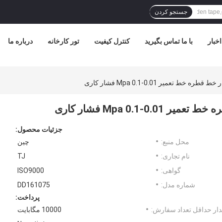
جستجو کردن
اخبار
با ما تماس بگیرید
کنترل کیفیت
تور کارخانه
درباره ما
جزئیات محصول:
محل منبع:
چين
نام تجاری:
TJ
گواهی:
ISO9000
شماره مدل:
DD161075
پرداخت:
ار حداقل تعداد سفارش:
10000 مگابایت