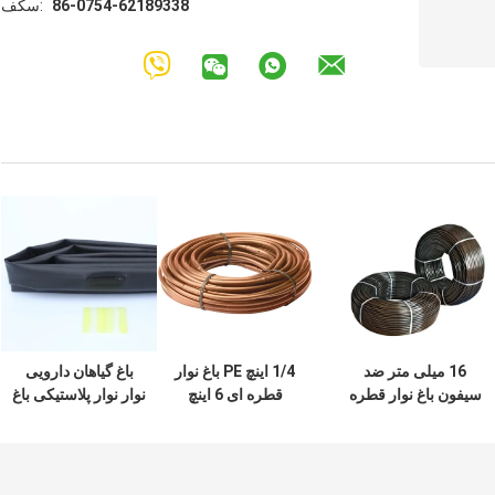
86-0754-62189338
فکس:
16 میلی متر ضد
1/4 اینچ PE باغ نوار
باغ گیاهان دارویی
سیفون باغ نوار قطره
قطره ای 6 اینچ
نوار نوار پلاستیکی باغ
ای فشار جبران شده
فاصله لوله امیتر
0.85-3.5 L / H فشار
خود فلاشینگ
آبیاری
پایین