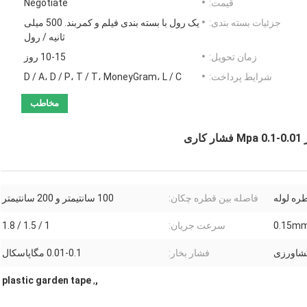
قیمت:
Negotiate
جزئیات بسته بندی:
یک رول با بسته بندی فیلم و کمربند. 500 میلی
ثانیه / رول
زمان تحویل:
10-15 روز
شرایط پرداخت:
D / A، D / P، T / T، MoneyGram، L / C
مخاطب
فاصله بین قطره چکان:
100 سانتیمتر و 200 سانتیمتر
0.15mm
سرعت جریان:
1 / 1.5 / 1.8
کشاورزی
فشار بخار:
0.01-0.1 مگاپاسکال
plastic garden tape
,
,