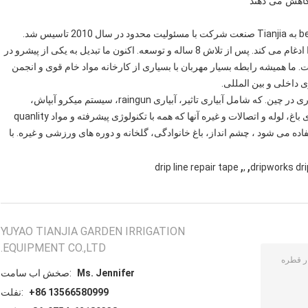
Tianjia باغ تجهیزات آبکاری شرکت با مسئولیت محدود beloneg به Tianjia صنعت شرکت با مسئولیت محدود در سال 2010 تاسیس شد.
سازمانی خوب توسعه یافته است که تولید و بازاریابی آبیاری را ادغام می کند. پس از تلاش 8 ساله و توسعه. اکنون ما تبدیل به یکی از پیشرو در
حرفه ای تولید کننده و suppiler در چین است. ما همیشه رابطه بسیار مهربان با بسیاری از کارخانه مواد خام قوی و انجمن
ری داخلی و بین المللی.
کارخانه ما با توجه به فرمول بندی بیشتر انواع فرمولاسیون آبیاری در چین. که شامل آبیاری تاثیر، آبیاری raingun، سیستم میکرو آبپاش،
سیستم آبیاری قطره ای، سیستم فیلتر، سیستم کود، کیت آبیاری باغ، لوله و اتصالات و غیره آنها که همه با تکنولوژی پیشرفته و مواد quanlity
ه می شود ، چشم انداز، باغ خانوادگی، گلخانه و دوره های ورزشی و غیره. با
,
,
drip line repair tape
,
dripworks dri
YUYAO TIANJIA GARDEN IRRIGATION
EQUIPMENT CO.,LTD.
Ms. Jennifer
تماس با شخص:
+86 13566580999
تلفن: