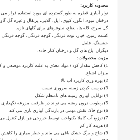
محدوده کاربرد:
نوار آبیاری قطره به طور گسترده ای مورد استفاده قرار می گ
درختان میوه: انگور، کیوی، اپل، گلابی، پرتقال و غیره گل گاو
گل سرخ، لاله ها، نعناع، ​​نیلوفرهای برای گلهای تازه.
کشت زمین: خیار، توت فرنگی، گوجه فرنگی، گوجه فرنگی هن
جینسنگ، فلفل.
دیگران: باغ های گل و درختان کنار جاده.
مزیت محصولات:
1) كاهش مقدار كود / مواد مغذي به علت كاربرد موضعي و 
ميزان اشباع.
2) بهره وری کاربرد آب بالا
3) درست کردن زمینه ضروری نیست
4) توانایی آبیاری زمینه های نامنظم شکل
5) رطوبت درون ریشه می تواند در ظرفیت مزرعه نگهداری شود
6) نوع خاک نقش مهمی در بارندگی آبیاری بازی می کند
7) توزیع آب کاملا یکنواخت توسط خروجی هر نازل کنترل می شود
8) هزینه کار کم
9) شاخ و برگ خشک باقی می ماند و خطر بیماری را کاهش می دهد