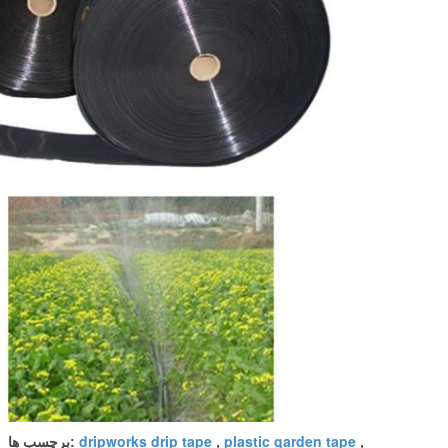
dripworks drip tape
plastic garden tape
,
,
برچسب ها: