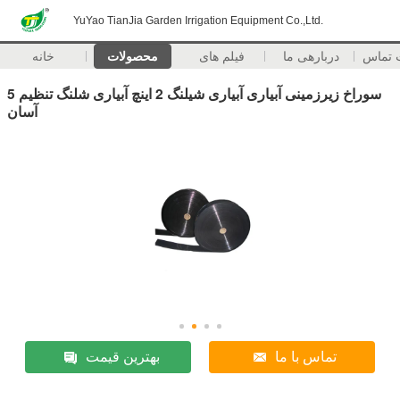
YuYao TianJia Garden Irrigation Equipment Co.,Ltd.
 تماس
دربارهی ما
فیلم های
محصولات
خانه
5 سوراخ زیرزمینی آبیاری آبیاری شیلنگ 2 اینچ آبیاری شلنگ تنظیم
آسان
تماس با ما
بهترین قیمت