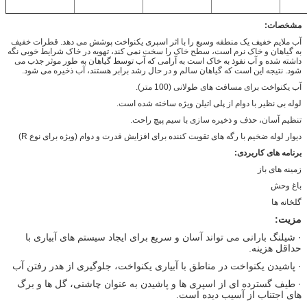
مشخصات:
آب ملایم خفیف یک منطقه وسیع را با اثر اسپری یکنواخت پوشش می دهد. قطرات خفیف
به گیاهان و خاک نرم است، سطح خاک را سخت نمی کند، تهویه در خاک شرایط خوبی نگه
داشته شده و آب نفوذ به خاک است به آرامی که آب توسط گیاهان به طور موثر جذب می
شود. نتیجه این است که گیاهان سالم و در حال رشد برابر هستند، آب ذخیره می شود.
آب یکنواخت برای مسافت های طولانی (100 متر).
لوله بی نظیر با دوام از پلی اتیلن ویژه ساخته شده است.
تنظیم آسان، حذف و ذخیره سازی با سیم پیچ راحت.
دیوار لوله ضخیم با رگه های تقویت کننده برای افزایش قدرت و دوام (ویژه برای نوع R)
برنامه های کاربردی:
زمینه های باز
باغ وحش
گلخانه ها
مزیت:
· شیلنگ بارانی می تواند آسان و سریع برای ایجاد سیستم های آبیاری با
حداقل هزینه.
· پاشیدن یکنواخت در مناطق با آبیاری یکنواخت، جلوگیری از هدر رفتن آب
· طیف گسترده ای از اسپری ها و پاشیدن به عنوان چاشنی، گل ها و برگ
های اجتناب از آسیب دیده است.