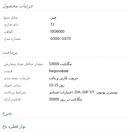
جزئیات محصول
چين
محل منبع:
TJ
نام تجاری:
ISO9000
گواهی:
GS50، GS70
شماره مدل:
پرداخت
10000 مگابایت
مقدار حداقل تعداد سفارش:
Negonatiate
قیمت:
حریف، کارتن و پالت
جزئیات بسته بندی:
10-15 روز
زمان تحویل:
اعتبارات اسنادی، D/A، D/P T/T، وسترن یونیون،
شرایط پرداخت:
30000 مگابایت در روز
قابلیت ارائه:
شرح
نوار قطره باغ