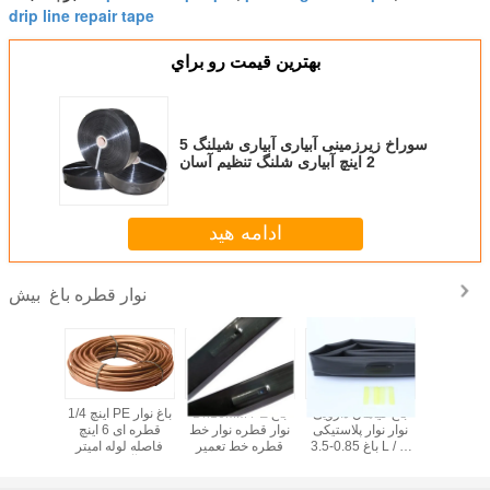
drip line repair tape
بهترين قيمت رو براي
5 سوراخ زیرزمینی آبیاری آبیاری شیلنگ
2 اینچ آبیاری شلنگ تنظیم آسان
ادامه هید
نوار قطره باغ
بیش
اری قطره ای
باغ گیاهان دارویی
Dn16MM PE باغ
1/4 اینچ PE باغ نوار
میلی متری
نوار نوار پلاستیکی
نوار قطره نوار خط
قطره ای 6 اینچ
سیفون ب
ریان آبیاری
باغ 0.85-3.5 L / H
قطره خط تعمیر
فاصله لوله امیتر
قطره ا
فشار پایین
0.01-0.1 Mpa
آبیاری
جبران ش
فشار کاری
فلاش