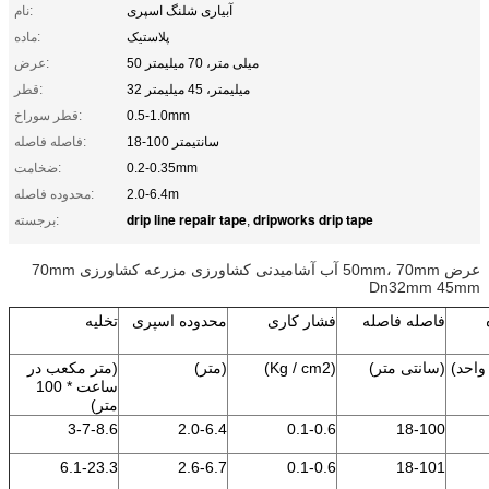
آبیاری شلنگ اسپری
نام:
پلاستیک
ماده:
50 میلی متر، 70 میلیمتر
عرض:
32 میلیمتر، 45 میلیمتر
قطر:
0.5-1.0mm
قطر سوراخ:
18-100 سانتیمتر
فاصله فاصله:
0.2-0.35mm
ضخامت:
2.0-6.4m
محدوده فاصله:
drip line repair tape
dripworks drip tape
,
برجسته:
عرض 50mm، 70mm آب آشامیدنی کشاورزی مزرعه کشاورزی 70mm
Dn32mm 45mm
فاصله فاصله
فشار کاری
محدوده اسپری
تخلیه
 واحد)
(سانتی متر)
(Kg / cm2)
(متر)
(متر مکعب در
ساعت * 100
متر)
3-7-8.6
2.0-6.4
0.1-0.6
18-100
6.1-23.3
2.6-6.7
0.1-0.6
18-101