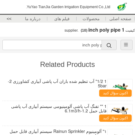
YuYao TianJia Garden Irrigation Equipment Co.,Ltd.
صفحه اصلی
محصولات
فیلم های
درباره ما
>>
1 inch poly pipe
کیفیت
supplier.
(10)
Related Products
1 1/2" آب تنظیم شده باران آب پاشی آبیاری کشاورزی 2-
5bar
اکنون سؤال کنید
1 "" تفنگ آب پاشی آلومینیومی سیستم آبیاری آب پاشی
قابل حمل 1.2-6.1m3/h
اکنون سؤال کنید
۱" آلومینیوم Rainun Sprinkler سیستم آبیاری قابل حمل