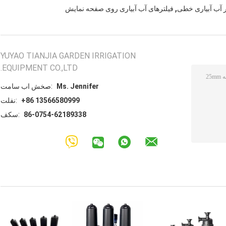
,
ر آب آبیاری خطی
فیلترهای آب آبیاری روی صفحه نمایش
YUYAO TIANJIA GARDEN IRRIGATION
EQUIPMENT CO.,LTD.
Ms. Jennifer
تماس با شخص:
+86 13566580999
تلفن:
86-0754-62189338
فکس: