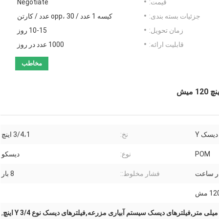
قیمت:
Negotiate
جزئیات بسته بندی:
کیسه 1 عدد / opp، 30 عدد / کارتن
زمان تحویل:
10-15 روز
قابلیت ارائه:
1000 عدد در روز
مخاطب
 دیسک Y
نخ:
3/4،1 اینچ
POM
نوع:
ديسکو
فشار مخلوط::
8 بار
12 مش
,