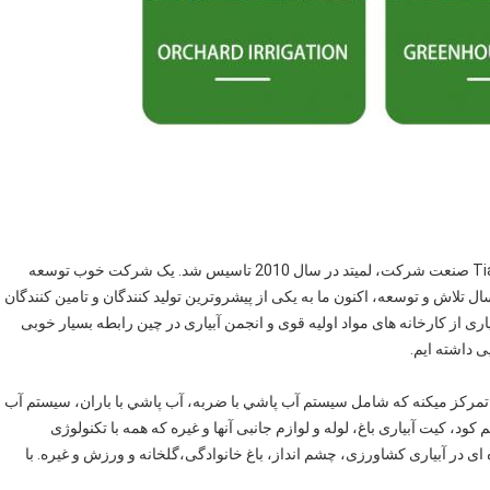
Tianjia باغ آب پاشی تجهیزات شرکت، لمیتد beloneg به Tianjia صنعت شرکت، لمیتد در سال 2010 تاسیس شد. یک شرکت خوب توسعه
ته است که ادغام تولید و بازاریابی آب پاشی است.بعد از 8 سال تلاش و توسعه، اکنون ما به یکی از پیشروترین تولید کنندگان و تامین کنندگان
ری از کارخانه های مواد اولیه قوی و انجمن آبیاری در چین رابطه بسیار خوبی
ی داشته ایم.
ن تمرکز ميکنه که شامل سيستم آب پاشي با ضربه، آب پاشي با باران، سيستم آب
کیت آبیاری باغ، لوله و لوازم جانبی آنها و غیره که همه با تکنولوژی
ای در آبیاری کشاورزی، چشم انداز، باغ خانوادگی،گلخانه و ورزش و غیره. با