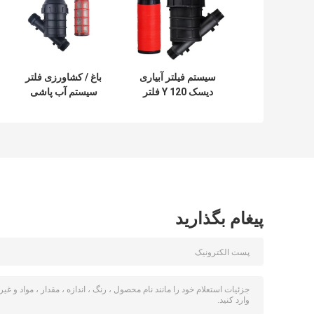
سیستم فیلتر آبیاری
باغ / کشاورزی فلتر
دیسک Y 120 فلتر
سیستم آب پاشی
آبیاری میش 1-1/4"
فلتر آب پاشی 1.5"
2"
1-1/2' 2'
پیغام بگذارید