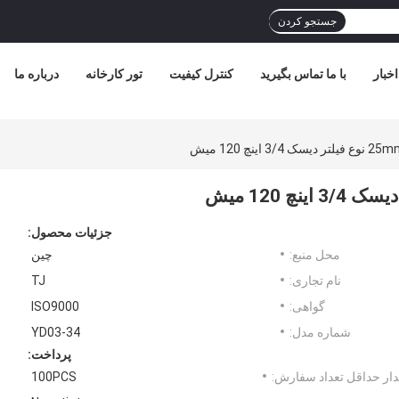
جستجو کردن
اخبار
با ما تماس بگیرید
کنترل کیفیت
تور کارخانه
درباره ما
جزئیات محصول:
محل منبع:
چین
نام تجاری:
TJ
گواهی:
ISO9000
شماره مدل:
YD03-34
پرداخت:
ار حداقل تعداد سفارش:
100PCS