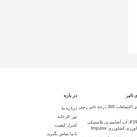
در باره
 تاثیر
3/4 اینچ آبیاری اکتشافات 360 درجه تاثیر زمین
درباره ما
تور کارخانه
1/2 &#39;&#39; آب آشامیدنی پلاستیکی
کنترل کیفیت
آبگرمکن کشاورزی کشاورزی Impulse
با ما تماس بگیرید
Sp