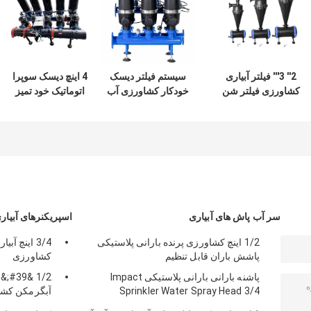
2'' 3''' فیلتر آبیاری
سیستم فیلتر دیسک
4 اینچ دیسک سوپرا
کشاورزی فیلتر شن
خودکار کشاورزی آب
اتوماتیک خود تمیز
مرکب جریان 30m3
پاشی با فیلتر دیسک
کردن آب پاشی فیلتر
/ H 50m3 / H
2 "
مجموعه 5pc هر
مجموعه
سر آب پاش های آبیاری
اسپریکنرهای آبیاری
1/2 اینچ کشاورزی پرنده بارانی پلاستیکی
پاشش باران قابل تنظیم
کشاورزی
پاشنه بارانی بارانی پلاستیکی Impact
Sprinkler Water Spray Head 3/4
rinkler Head
&#39;&#39;