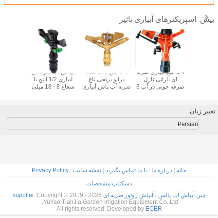
اسپریکنرهای آبیاری تاثیر
بیش
مقاومت 3/4 اینچ
3/4 اینچ آبیاری ضربه
3/4 اینچ 360 دنده
آبپاش آب ضربه ای
آبپاش های
 آبیاری آب
ای بارانی نازل
درایو برنجی باغ
آبیاری 1/2 اینچ با
ی مقاوم در
صرفه جویی در آب 3
ضربه آب پاش آبیاری
شعاع 8 - 18 میلی
پوشش اسپ
 خوردگی
راه
کشاورزی
ثانیه
4 ناز
کشاو
تغییر زبان
Persian
خانه
|
درباره ما
|
با ما تماس بگیرید
|
نقشه سایت
|
Privacy Policy
دسکتاپ مشخصات
چین آبپاش آب پالس ، آبپاش روتور ضربه ای supplier.
Copyright © 2019 - 2026
YuYao TianJia Garden Irrigation Equipment Co.,Ltd..
All rights reserved. Developed by
ECER