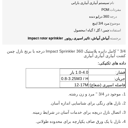
نام:
سیستم آبیاری آبیاری بارانی
مفردات:
POM
درجه:
360 درایو دنده
موضوع:
مرد 3/4 اینچ
استفاده:
چمن / گل / گیاه / محصول
آبپاش آبپاش، تاثیر اسپری روتور
impact rotor sprinkler
برجسته:
,
3/4 "
کامل دایره
پلاستیک Impact Sprinkler 360 درجه با برنج نازل
چمن
کشت آبیاری آبیاری آبیاری
داده های تکنیکی:
فشار:
1.0-4.0 بار
جریان:
0.8-3.25M3 / H
فاصله اسپری (شعاع):
12-17M
1، موجود در 3/4 '' مرد و زن رشته.
2، نازل های رنگی برای شناسایی اندازه آسان.
3، اتصال نازل دریچه برای خدمات آسان در شرایط زمینه.
4، نازل با یک ورق صاف یکپارچه برای محدوده طولانی.