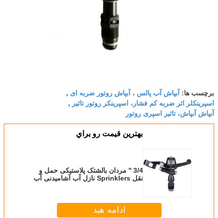
آبپاش آب پالس ، آبپاش روتور ضربه ای
برچسب ها:
,
اسپرینکلر اثر ضربه کم فشار، اسپرینکر روتور تاثیر
,
آبپاش آبپاش، تاثیر اسپری روتور
بهترين قيمت رو براي
3/4 '' مردان بالشتک پلاستیکی حمل و
نقل Sprinklers نازل آب آشامیدنی آب
ضربه
ادامه هید