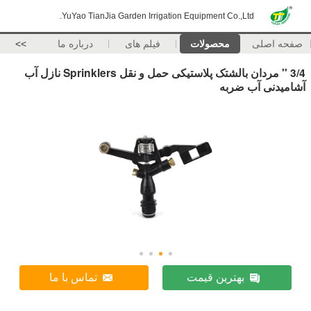
YuYao TianJia Garden Irrigation Equipment Co.,Ltd.
صفحه اصلی
محصولات
فیلم های
درباره ما
>>
3/4 '' مردان بالشتک پلاستیکی حمل و نقل Sprinklers نازل آب
آشامیدنی آب ضربه
بهترین قیمت
تماس با ما