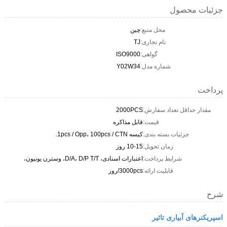
جزئیات محصول
محل منبع:
چين
نام تجاری:
TJ
گواهی:
ISO9000
شماره مدل:
Y02W34
پرداخت
مقدار حداقل تعداد سفارش:
2000PCS
قیمت:
قابل مذاکره
جزئیات بسته بندی:
کیسه 1pcs / Opp، 100pcs / CTN.
زمان تحویل:
10-15 روز
شرایط پرداخت:
اعتبارات اسنادی، D/A، D/P T/T، وسترن یونیون،
قابلیت ارائه:
3000pcs/روز
شرح
اسپریکنرهای آبیاری تاثیر