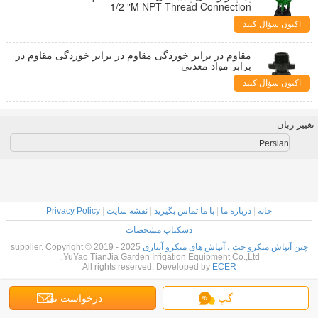
1/2 "M NPT Thread Connection
اکنون سؤال کنید
مقاوم در برابر خوردگی مقاوم در برابر خوردگی مقاوم در
برابر مواد معدنی
اکنون سؤال کنید
تغییر زبان
Persian
خانه
|
درباره ما
|
با ما تماس بگیرید
|
نقشه سایت
|
Privacy Policy
دسکتاپ مشخصات
چین آبپاش میکرو جت ، آبپاش های میکرو آبیاری
supplier. Copyright © 2019 - 2025
YuYao TianJia Garden Irrigation Equipment Co.,Ltd..
All rights reserved. Developed by
ECER
گپ
درخواست نقل