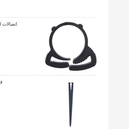
اتصالات لوله آب آبیاری 16mm
قا