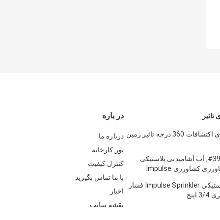
در باره
 تاثیر
3/4 اینچ آبیاری اکتشافات 360 درجه تاثیر زمین
درباره ما
تور کارخانه
1/2 &#39;&#39; آب آشامیدنی پلاستیکی
کنترل کیفیت
آبگرمکن کشاورزی کشاورزی Impulse
با ما تماس بگیرید
Sp
کشاورزی پلاستیکی Impulse Sprinkler فشار
اخبار
اینچ
نقشه سایت