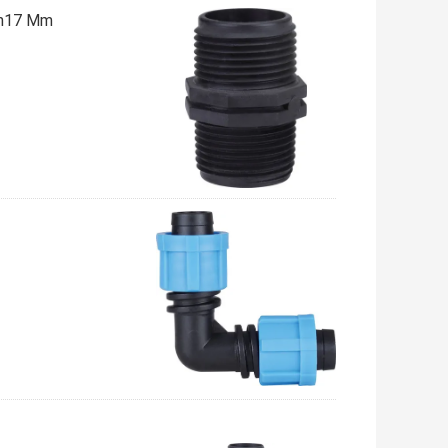
Dn17 Mm اتصالات آبیاری شیلنگ آبیاری میکرو اتصالات آسا